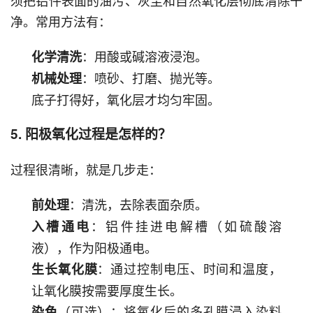
须把铝件表面的油污、灰尘和自然氧化层彻底清除干
净。常用方法有：
：用酸或碱溶液浸泡。
化学清洗
：喷砂、打磨、抛光等。
机械处理
底子打得好，氧化层才均匀牢固。
5. 阳极氧化过程是怎样的？
过程很清晰，就是几步走：
：清洗，去除表面杂质。
前处理
：铝件挂进电解槽（如硫酸溶
入槽通电
液），作为阳极通电。
：通过控制电压、时间和温度，
生长氧化膜
让氧化膜按需要厚度生长。
（可选）：将氧化后的多孔膜浸入染料
染色