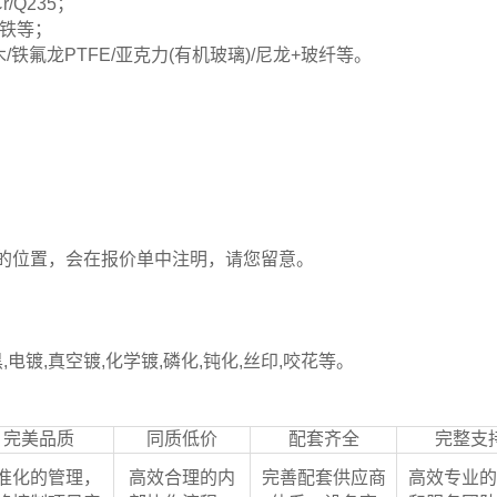
Cr/Q235；
纯铁等；
K/电木/铁氟龙PTFE/亚克力(有机玻璃)/尼龙+玻纤等。
的位置，会在报价单中注明，请您留意。
,电镀,真空镀,化学镀,磷化,钝化,丝印,咬花等。
完美品质
同质低价
配套齐全
完整支
准化的管理，
高效合理的内
完善配套供应商
高效专业的