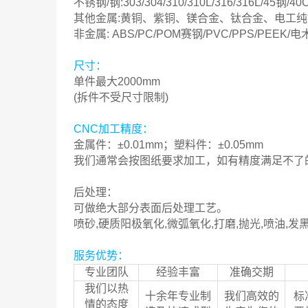
不锈钢/钢:303/304/310/310L/316/316L/45钢/40
其他金属:黄铜、紫铜、镁合金、钛合金、电工
非金属: ABS/PC/POM赛钢/PVC/PPS/PEE
尺寸：
单件最大2000mm
(拆件不受尺寸限制)
CNC加工精度
：
金属件：±0.01mm；塑料件：±0.05mm
我们通常会按图纸要求加工，如有精度满足不了
后处理：
可做绝大部分表面后处理工艺。
喷砂,硬质阳极氧化,微弧氧化,打磨,抛光,喷油,发黑
服务优势：
专业团队
经验丰富
准确交期
我们以热
十余年专业制
我们高效的
标
情的态度