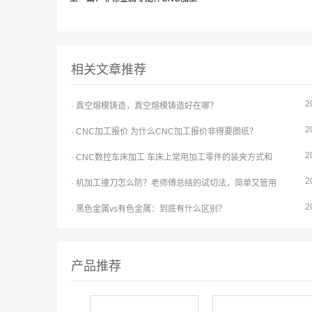
相关文章推荐
2
· 真空熔模铸造，真空熔模铸造好在哪？
2
· CNC加工报价 为什么CNC加工报价非得要图纸？
2
· CNC数控车床加工 车床上常用加工零件的装夹方式和
2
· 机加工撞刀怎么防？老师傅总结的试切法，简单又管用
2
· 黑色金属vs有色金属：到底有什么区别？
产品推荐