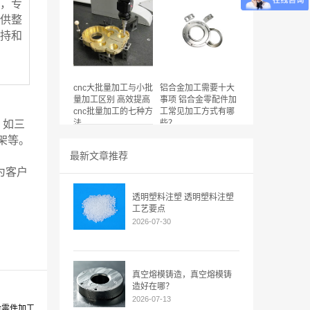
，专
供整
持和
cnc大批量加工与小批
铝合金加工需要十大
量加工区别 高效提高
事项 铝合金零配件加
cnc批量加工的七种方
工常见加工方式有哪
，如三
法
些？
架等。
最新文章推荐
为客户
透明塑料注塑 透明塑料注塑
工艺要点
2026-07-30
真空熔模铸造，真空熔模铸
造好在哪？
2026-07-13
金零件加工