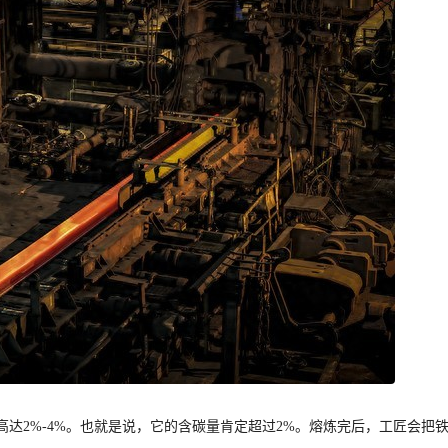
达2%-4%。也就是说，它的含碳量肯定超过2%。熔炼完后，工匠会把