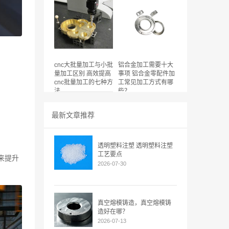
cnc大批量加工与小批
铝合金加工需要十大
量加工区别 高效提高
事项 铝合金零配件加
cnc批量加工的七种方
工常见加工方式有哪
法
些？
最新文章推荐
透明塑料注塑 透明塑料注塑
工艺要点
来提升
2026-07-30
真空熔模铸造，真空熔模铸
造好在哪？
2026-07-13