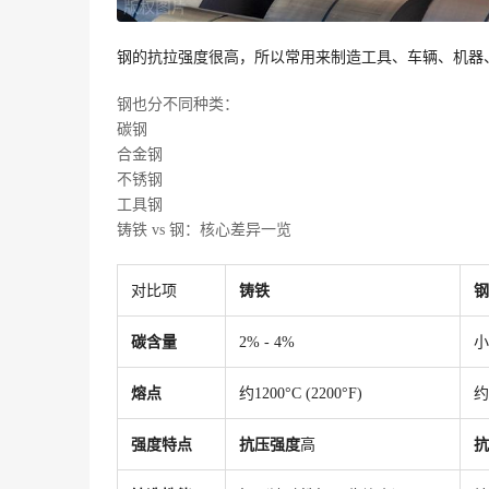
钢的抗拉强度很高，所以常用来制造工具、车辆、机器
钢也分不同种类：
碳钢
合金钢
不锈钢
工具钢
铸铁 vs 钢：核心差异一览
对比项
铸铁
钢
碳含量
2% - 4%
小
熔点
约1200°C (2200°F)
约1
强度特点
抗压强度
高
抗