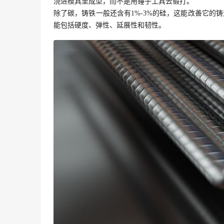
浇进模具里成型，而不是用锤子工具去锻打。
除了碳，铸铁一般还含有1%-3%的硅，这能改善它的
能包括硬度、弹性、延展性和韧性。