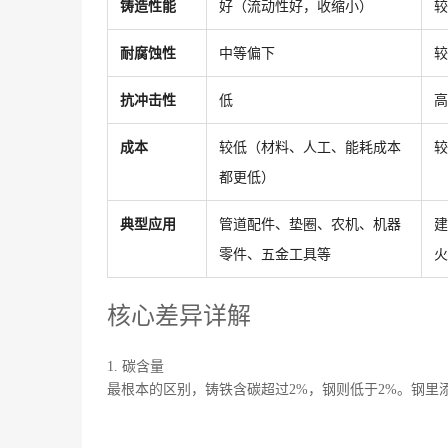
铸造性能
好（流动性好，收缩小）
较
耐腐蚀性
中等偏下
较
抗冲击性
低
高
成本
较低（材料、人工、能耗成本
较
都更低）
典型应用
管道配件、垫圈、农机、机器
建
零件、五金工具等
火
核心差异详解
1. 碳含量
最根本的区别，铸铁含碳超过2%，钢则低于2%。钢里