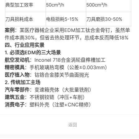
典型加工效率
50cm³/h
500cm³/h
刀具损耗成本
电极损耗5-15%
刀具磨损30-50%
案例
：某医疗器械企业采用EDM加工钛合金骨钉，虽然单
件成本高30%，但省去热处理环节，总成本反而降低18%
四、行业应用实景
1. 必须选EDM的三大场景
航空发动机
：Inconel 718合金涡轮盘榫槽加工
精密模具
：手机玻璃热弯模（公差±0.003mm）
医疗植入物
：钴铬合金膝关节曲面抛光
2. 传统加工主场
汽车零部件
：变速箱壳体（大批量铣削）
建筑五金
：不锈钢铰链（冲压+车削）
消费电子
：塑料外壳（注塑+CNC精修）
返回