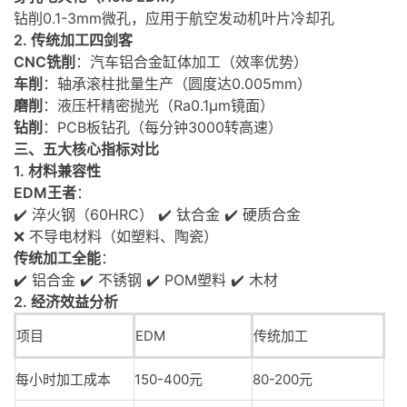
钻削0.1-3mm微孔，应用于航空发动机叶片冷却孔
2. 传统加工四剑客
CNC铣削
：汽车铝合金缸体加工（效率优势）
车削
：轴承滚柱批量生产（圆度达0.005mm）
磨削
：液压杆精密抛光（Ra0.1μm镜面）
钻削
：PCB板钻孔（每分钟3000转高速）
三、五大核心指标对比
1. 材料兼容性
EDM王者
：
✔️ 淬火钢（60HRC） ✔️ 钛合金 ✔️ 硬质合金
❌ 不导电材料（如塑料、陶瓷）
传统加工全能
：
✔️ 铝合金 ✔️ 不锈钢 ✔️ POM塑料 ✔️ 木材
2. 经济效益分析
项目
EDM
传统加工
每小时加工成本
150-400元
80-200元