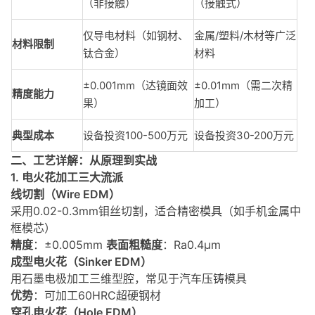
（非接触）
（接触式）
仅导电材料（如钢材、
金属/塑料/木材等广泛
材料限制
钛合金）
材料
±0.001mm（达镜面效
±0.01mm（需二次精
精度能力
果）
加工）
典型成本
设备投资100-500万元
设备投资30-200万元
二、工艺详解：从原理到实战
1. 电火花加工三大流派
线切割（Wire EDM）
采用0.02-0.3mm钼丝切割，适合精密模具（如手机金属中
框模芯）
精度
：±0.005mm
表面粗糙度
：Ra0.4μm
成型电火花（Sinker EDM）
用石墨电极加工三维型腔，常见于汽车压铸模具
优势
：可加工60HRC超硬钢材
穿孔电火花（Hole EDM）