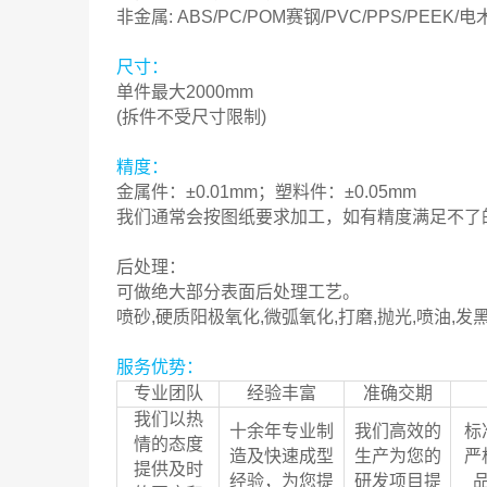
非金属: ABS/PC/POM赛钢/PVC/PPS/PEE
尺寸：
单件最大2000mm
(拆件不受尺寸限制)
精度：
金属件：±0.01mm；塑料件：±0.05mm
我们通常会按图纸要求加工，如有精度满足不了
后处理：
可做绝大部分表面后处理工艺。
喷砂,硬质阳极氧化,微弧氧化,打磨,抛光,喷油,发黑
服务优势：
专业团队
经验丰富
准确交期
我们以热
十余年专业制
我们高效的
标
情的态度
造及快速成型
生产为您的
严
提供及时
经验，为您提
研发项目提