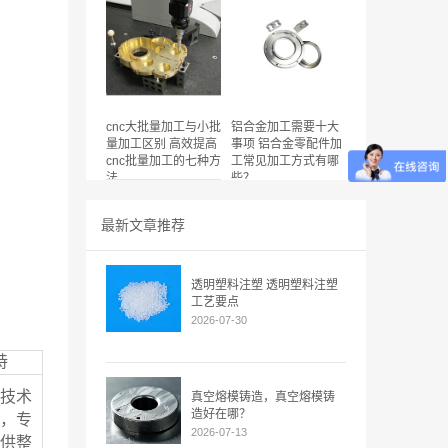
cnc大批量加工与小批
铝合金加工需要十大
量加工区别 高效提高
事项 铝合金零配件加
cnc批量加工的七种方
工常见加工方式有哪
法
些？
最新文章推荐
透明塑料注塑 透明塑料注塑
工艺要点
2026-07-30
持
技术
真空熔模铸造，真空熔模铸
造好在哪？
，专
2026-07-13
供整