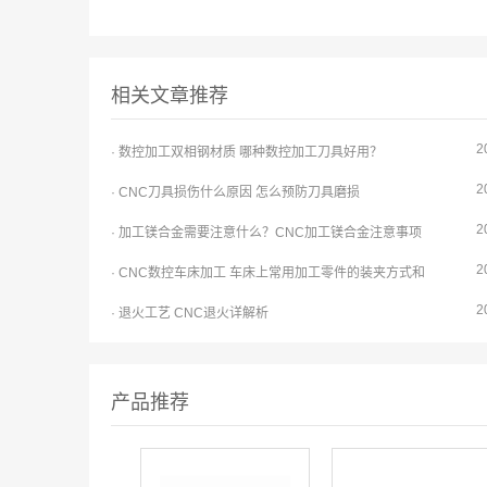
相关文章推荐
2
· 数控加工双相钢材质 哪种数控加工刀具好用？
2
· CNC刀具损伤什么原因 怎么预防刀具磨损
2
· 加工镁合金需要注意什么？CNC加工镁合金注意事项
2
· CNC数控车床加工 车床上常用加工零件的装夹方式和
2
· 退火工艺 CNC退火详解析
产品推荐