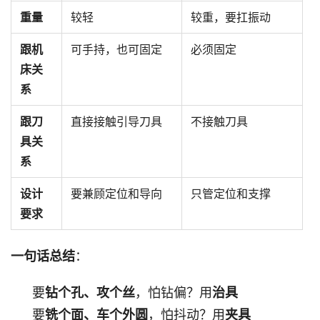
重量
较轻
较重，要扛振动
跟机
可手持，也可固定
必须固定
床关
系
跟刀
直接接触引导刀具
不接触刀具
具关
系
设计
要兼顾定位和导向
只管定位和支撑
要求
：
一句话总结
要
，怕钻偏？用
钻个孔、攻个丝
治具
要
，怕抖动？用
铣个面、车个外圆
夹具