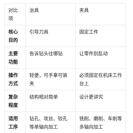
对比
治具
夹具
项
核心
引导刀具
固定工件
目的
主要
告诉钻头往哪钻
让零件别乱动
功能
操作
轻便，可手拿可装
必须固定在机床工作
方式
夹
台上
复杂
结构相对简单
设计更讲究
程度
适用
钻孔、攻丝、铰孔
铣削、磨削、车削等
工序
等单轴向加工
多轴向加工