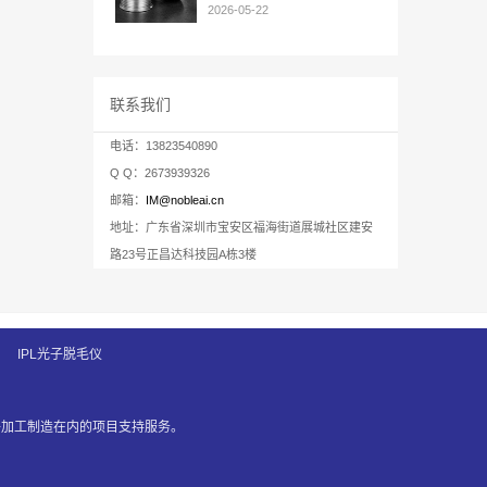
2026-05-22
联系我们
电话：13823540890
Q Q：2673939326
邮箱：
IM@nobleai.cn
地址：广东省深圳市宝安区福海街道展城社区建安
路23号正昌达科技园A栋3楼
IPL光子脱毛仪
件加工制造在内的项目支持服务。