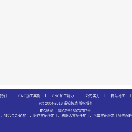
我们
CNC加工案例
CNC加工能力
公司实力
网站地图
(©) 2004-2018 诺铂智造 版权所有
IPC备案：
粤ICP备18073757号
工、镁合金CNC加工、医疗零配件加工、机器人零配件加工、汽车零配件加工等零配