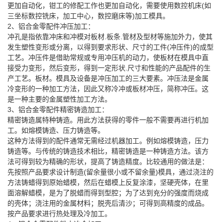
更加自动化，钳工的修配工作也更加自动化，需要使用数控机床(如
三坐标数控铣床，加工中心，数控磨床等)加工模具。
2、铝合金零配件冲压加工：
冲孔是指依靠冲床和冲模对板材.板条.管材及型材等施加外力，使其
发生塑性变形或分离，以得到要求形状、尺寸的工件(冲压件)的成型
工艺。冲压件是借助常规或专用冲压机的动力，使板材在模具中直
接受力变形，然后变形，得到一定形状.尺寸和性能的产品配件的生
产工艺。板材。模具及设备是冲压加工的三大要素。冲压法是金属
冷变形的一种加工方法，因此又称冷冲或板材冲压，简称冲压。这
是一种主要的金属塑性加工方法。
3、铝合金零配件精密铸造加工：
精密铸造属特种铸造。用此方法获得的零件一般不需要再进行机加
工。如熔模铸造、压力铸造等。
这种方法得到的配件通常无需经过机器加工。例如熔模铸造，压力
铸造等。与传统的铸造技术相比，精密铸造是一种铸造方法。该方
法可得到较为精确的形状，提高了铸造精度。比较通用的做法是：
先按照产品要求设计制造(留余量很小或不留余量)模具，通过浇注的
方法铸蜡得到原始蜡模，然后在蜡模上反复涂漆，坚硬壳体，在里
面溶解蜡模，是为了脱蜡而得到型腔；为了达到充分的强度而烧成
的壳体；浇注用的金属材料；脱壳后清沙；可得到高精度的成品。
按产品要求进行热处理及冷加工。