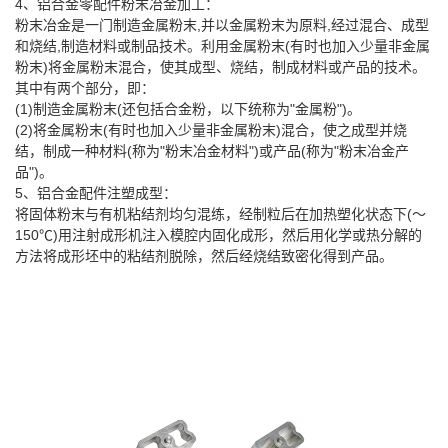
4、铝合金零配件粉末冶金加工：
粉末冶金是一门制造金属粉末,并以金属粉末为原料,经过混合、成型
和烧结,制造材料或制品技术。利用金属粉末(有时也加入少量非金属
粉末)将金属粉末混合，使其成型、烧结，制成材料或产品的技术。
其中有两个部分，即：
(1)制造金属粉末(还包括合金粉，以下统称为"金属粉")。
(2)将金属粉末(有时也加入少量非金属粉末)混合，使之成型并烧
结，制成一种材料(称为"粉末冶金材料")或产品(称为"粉末冶金产
品")。
5
、铝合金配件注塑成型：
将固体粉末与有机粘结剂均匀混练，经制粒后在加热塑化状态下
(
～
150
℃
)
用注射成形机注入模腔内固化成形，然后用化学或热分解的
方法将成形坯中的粘结剂脱除，然后经烧结致密化得到产品。