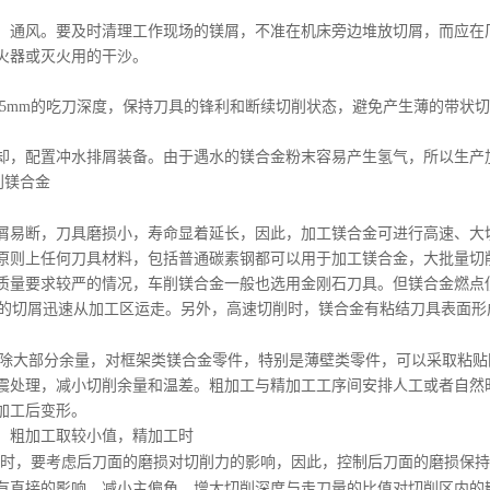
、通风。要及时清理工作现场的镁屑，不准在机床旁边堆放切屑，而应在
火器或灭火用的干沙。
05mm
的吃刀深度，保持刀具的锋利和断续切削状态，避免产生薄的带状切
却，配置冲水排屑装备。由于遇水的镁合金粉末容易产生氢气，所以生产
削
镁合金
屑易断，刀具磨损小，寿命显着延长，因此，加工镁合金可进行高速、大
原则上任何刀具材料，包括普通碳素钢都可以用于加工镁合金，大批量切
质量要求较严的情况，车削镁合金一般也选用金刚石刀具。但镁合金燃点
的切屑迅速从加工区运走。另外，高速切削时，镁合金有粘结刀具表面形
除大部分余量，对框架类镁合金零件，特别是薄壁类零件，可以采取粘贴
震处理，减小切削余量和温差。粗加工与精加工工序间安排人工或者自然
加工后变形。
°，粗加工取较小值，精加工时
同时，要考虑后刀面的磨损对切削力的影响，因此，控制后刀面的磨损保
有直接的影响，减小主偏角、增大切削深度与走刀量的比值对切削区内的