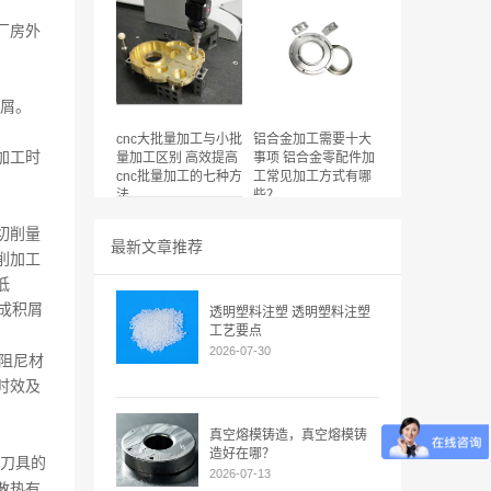
厂房外
屑。
cnc大批量加工与小批
铝合金加工需要十大
加工时
量加工区别 高效提高
事项 铝合金零配件加
cnc批量加工的七种方
工常见加工方式有哪
法
些？
切削量
最新文章推荐
削加工
低
成积屑
透明塑料注塑 透明塑料注塑
工艺要点
2026-07-30
阻尼材
时效及
真空熔模铸造，真空熔模铸
造好在哪？
持刀具的
2026-07-13
散热有