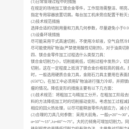
(1)
日常管理过程中的措施
在规定的场地加工镁合金零件，工作现场需整洁、明亮
指定专用容器放置切屑。每台加工机床旁应配置干粉灭
(2)
技术规范措施
选择合适的切削用量和刀具几何参数，尽量避免小于
0.
(3)
设备环境措施
尽可能采用干式高速切削，不使用冷却液，空气自然冷
尽可能使用矿物油
(
严禁使用酸性切削剂
，对于油类切
)
四、镁合金
零件加工过程
选什么类型刀具
：
镁合金切削力小，切削能耗低，切削过程中发热少，切
切削，这在一定程度上抵消了镁合金价格较高的弱点。
时，一般选用硬质合金刀具，金刚石刀具主要用在表面
(650
℃
，在加工中必须用矿物油进行强力冷却，并把镁
)
瘤的情况。降低变形的措施主要有以下几方面：
(1)
技术规范：将粗加工与精加工分开，在粗加工阶段去
料的方法降低加工时的切削振动变形。考虑加工过程减
相应的回火热处理，以尽可能释放零件内部应力，减小
(2)
合理的刀具几何参数：采用大前角，一般γ
°～
=20
30
α
°～
°
λ
°～
°。大的刃倾角可增加切削力。
=10
15
,
s=60
75
锋利程度也是降低切削力的有效办法。主偏角对切削力