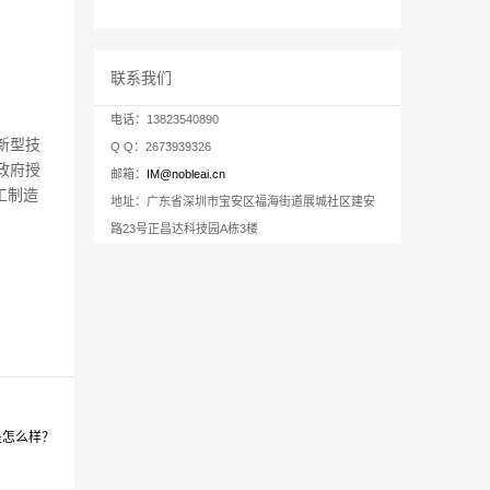
联系我们
电话：13823540890
新型技
Q Q：2673939326
政府授
邮箱：
IM@nobleai.cn
工制造
地址：广东省深圳市宝安区福海街道展城社区建安
路23号正昌达科技园A栋3楼
是怎么样？