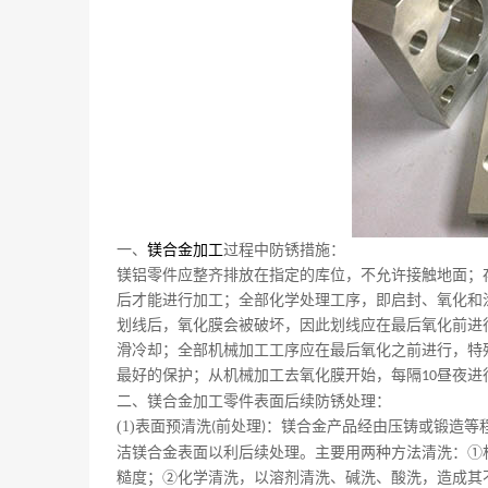
一、
镁合金
加工
过程中防锈措施
：
镁铝
零件应整齐排放在指定的库位，不允许接触地面；
后才能进行加工；全部化学处理工序，即启封、氧化和
划线后，氧化膜会被破坏，因此划线应在最后氧化前进
滑冷却；全部机械加工工序应在最后氧化之前进行，特
最好的保护；从机械加工去氧化膜开始，每隔
昼夜进
10
二、镁合金加工
零件表面后续防锈处理
：
(1)
表面预清洗
前处理
：镁合金产品经由压铸或锻造等
(
)
洁镁合金表面以利后续处理。主要用两种方法清洗：①
糙度；②化学清洗，以溶剂清洗、碱洗、酸洗，造成其