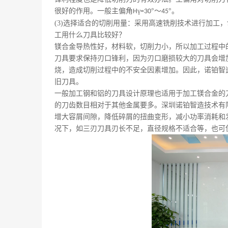
很好的作用。一般主偏角
γ
°～
°。
H
=30
45
(3)
选择适合的切削用量：采用高速铣削技术进行加工，
工用什么刀具比较好？
镁合金导热性好，材料软，切削力小，所以加工过程中
刀具要求保持刃口锋利，因为刃口磨损较大的刀具会增
烧，造成切削过程中的不安全因素增加。因此，诺铂智
旧刀具。
一般加工钢和铝的刀具设计原理也适用于加工镁合金的
的刀齿数目相对于其他金属要多。深圳诺铂智造技术有
增大容屑间隙，降低碎屑的扭曲变形，减小功率消耗和
况下，如三刃刀具刃长不足，直径规格不适合等，也可