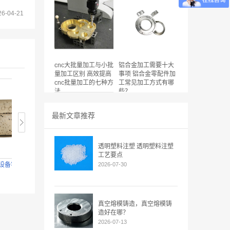
26-04-21
cnc大批量加工与小批
铝合金加工需要十大
量加工区别 高效提高
事项 铝合金零配件加
cnc批量加工的七种方
工常见加工方式有哪
法
些？
最新文章推荐
透明塑料注塑 透明塑料注塑
工艺要点
设备零配件CNC
新能源汽车镁合金轮毂CNC
2026-07-30
镁合金机器人零配件CNC加
加工
工
真空熔模铸造，真空熔模铸
造好在哪？
2026-07-13