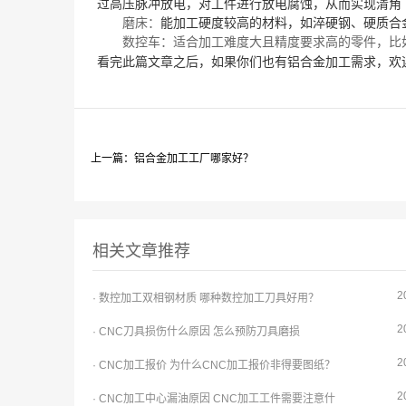
过高压脉冲放电，对工件进行放电腐蚀，从而实现清角
能加工硬度较高的材料，如淬硬钢、硬质合
磨床：
数控车：适合加工难度大且精度要求高的零件，比
看完此篇文章之后，如果你们也有铝合金加工需求，欢
上一篇：铝合金加工工厂哪家好？
相关文章推荐
2
· 数控加工双相钢材质 哪种数控加工刀具好用？
2
· CNC刀具损伤什么原因 怎么预防刀具磨损
2
· CNC加工报价 为什么CNC加工报价非得要图纸？
2
· CNC加工中心漏油原因 CNC加工工件需要注意什