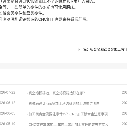
（通常是普通CNC设备加工不了的直角和R角）的目的。
金等，一些简单的零件的抛光也可使用磨床。
如
轴套类零件和盘类零件。
迎浏览深圳诺铂智造的CNC加工官网来联系我们喔。
下一篇：铝合金和镁合金加工有
026-07-22
20
· 真空熔模铸造，真空熔模铸造好在哪？
026-06-12
20
· 机械轴设计 cnc轴加工从选材到加工统统讲明白
026-06-05
20
· 加工镁合金需要注意什么？CNC加工镁合金注意事项
026-05-19
20
· CNC数控车床加工 车床上常用加工零件的装夹方式和