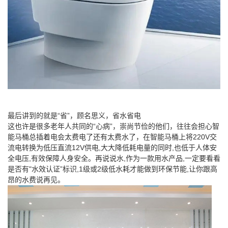
最后讲到的就是“省”，顾名思义，省水省电
这也许是很多老年人共同的“心病”，崇尚节俭的他们，往往会担心智
能马桶总插着电会太费电了还有太费水了，在智能马桶上将220V交
流电转换为低压直流12V供电,大大降低耗电量的同时,也低于人体安
全电压,有效保障人身安全。再说说水,作为一款用水产品,一定要看看
是否有"水效认证”标识,1级或2级低水耗才能做到环保节能,让你跟高
昂的水费说再见。