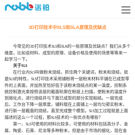
3D打印技术中SLS和SLA原理及优缺点
今常见的
打印技术
和
的一些原理及优缺点？我们从多个
3D
SLS
SLA
维度，比如说材料、成型的原理、设备价格及使用的场景等等来一
起学习一下。
关于
SLS
在行业内
叫做粉末烧结，抓住两个关键词，粉末和烧结，就
SLS
是
的特性，
打印技术采用铺粉将一层粉末材料平铺在已成型零
SLS
SLS
件的上表面，并加热至恰好低于该粉末烧结点的某一温度，控制系
统控制激光束按照该层的截面轮廓在粉层上扫描，使粉末的温度升
到熔化点，进行烧结并与下面已成型的部分实现粘结。一层完成
后，工作台下降一层厚度，铺料辊在上面铺上一层均匀密实粉末，
进行新一层截面的烧结，直至完成整个模型。
加工过程就是上面
SLS
描述的这么一个过程，那
技术的一些优点有哪些？
SLS
第一、
可使用的材料比较多，可使用的材料包括高分子、金
SLS
属、陶瓷、石膏、尼龙等多种粉末，但是由于市场的细化，现在金