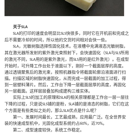
关于
SLA
的打印的速度会明显比
快很多，同时它在开机前和完成之
SLA
SLS
后不需要冷却的时间，所以他的交货时间相对会快一些。
，光敏树脂选择性固化技术。在液槽中充满液态光敏树脂，
SLA
其在激光器所发射的紫外激光束照射下，会快速固化（
与
所用
SLA
SLS
的激光不同，
用的是紫外激光，而
用的是红外激光）。在成型
SLA
SLS
开始时，可升降工作台处于液面以下，刚好一个截面层厚的高度。
通过透镜聚焦后的激光束，按照机器指令将截面轮廓沿液面进行扫
描。扫描区域的树脂快速固化，从而完成一层截面的加工过程，得
到一层塑料薄片。然后，工作台下降一层截面层厚的高度，再固化
另一层截面。这样层层叠加构成建构三维实体。
实际上
的加工的原理和
的相关原理都是工作台一层一层往
SLS
SLA
下降的过程，只是说
铺的是粉，
铺的是液态的树脂，它们在这
SLS
SLA
个方面是有些类似之处的，那么
优点是什么呢？
SLA
第一、发展时间最长，工艺最成熟，应用最广泛。在全世界安
装的快速成型机中，光固化成型系统约占
，近
。
60%
70%
第二、成型速度较快，系统工作稳定。