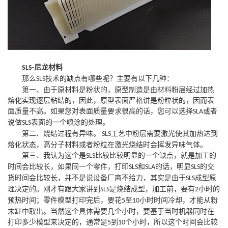
尼龙材料
SLS-
那么
技术的缺点有哪些呢？主要有以下几种：
SLS
第一、由于原材料是粉状的，原型制造是由材料粉层经过加热
熔化实现逐层粘结的，因此，原型表面严格讲是粉粒状的，因而表
面质量不高。如果您对表面质量要求很高的话，您可以选择
或者
SLA
说做
表面的一个喷涂的处理。
SLS
第二、烧结过程有异味。
工艺中粉层需要激光使其加热达到
SLS
熔化状态，高分子材料或者粉粒在激光烧结时会挥发异味气体。
第三、我认为这个是
比较比较明显的一个缺点，就是加工的
SLS
时间会比较长，如果同一个零件，打印
和
的话，明显
的交
SLS
SLA
SLS
货时间会比较长，并不是说设备厂商不给力，其实是由于
成型原
SLS
理决定的。刚才有跟大家讲到
是烧结成型，加工前，要有
小时的
SLS
2
预热时间；零件模型打印完后，要花
至
小时时间冷却，才能从粉
5
10
末缸中取出。当然这个具体需要几个小时，要基于当时机器同时在
打印多少模型来决定的，通常是
到
个小时，所以这个时间会比较
5
10