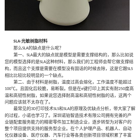
光敏树脂材料
SLA-
那么
的缺点是什么呢？
SLA
第一、
最大的缺点就是模型是需要支撑结构的，那么比如说
SLA
您的模型选择的是
这种材料，那么我们的工程师会帮它做支撑结
SLA
构，而且这个支撑是需要在模型没有固话的时候去除，这是它跟
SLS
相比比较比较明显的一个缺点。
第二、由于材料是树脂，温度过高会熔化，工作温度不能超过
℃
。且固化后较脆，易断裂。但是在
键打印上其实有耐
度高
100
e
250
温和高韧性树脂，如果说您选择耐高温和高韧性树脂的话，这两个
问题应该就不太存在了。
最常见的
打印技术
和
的原理及优缺点分析，带大家了解
3D
SLS
SLA
的过程，小诺也学习了。深圳诺铂智造技术有限公司拥有完善的产
业链配套服务能力的精密零件加工制造企业，逐步转型为对客户的
整个项目提供支持的服务型企业。在个人护理产品、机器人、自动
化仪器设备、医疗仪器、汽车行业等各类创新项目领域积累了丰富