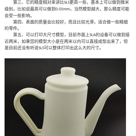
第三、它的精度相对来讲比
更高一些，基本上可以做到微米
SLS
级别，比如说最高可以做到
，当然模型越大，那么精度可能
0.05mm
会受一些影响。
第四、表面的质量会比较好，而且比较光滑，适合做一些精细
的零件。
第五、可以打印大尺寸模型，目前市面上
的设备可以做到接
SLA
近两米，如果您的模型大小是在两米以内可以直接成型出来了，但
是目前还没有听说
可以整体打印出这么大的尺寸。
SLS