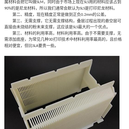
属材料会把它叫做
，同时由于市场上现在
用的材料应该占到
SLM
SLS
的是尼龙材料，所以我们通常会默认为
是打印尼龙材料。
90%
SLS
第二、精度，现在精度正常是做到正负
的公差。
0.2mm
第三、无需支撑，它无需支撑结构，叠层过程出现的悬空层可
直接由未烧结的粉末来支撑，这应该是
最大的一个优点。
SLS
第三、材料的利用率高，材料利用率高。由于不需要支撑，无
需添加底座，为常见几种
打印技术中材料利用率最高的，且价格
3D
相对便宜，但比
要贵一些。
SLA