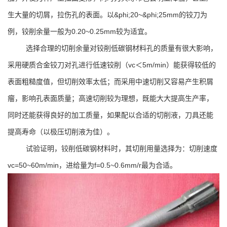
生大量的切屑，拉伤孔的表面。以&phi;20~&phi;25mm的铰刀为
例，铰削余量一般为0.20~0.25mm较为适宜。
选择合理的切削余量对铰削低碳钢材料孔的质量有很大影响，
采用硬质合金铰刀对孔进行低速铰削（vc＜5m/min）能获得较低的
表面粗糙度值，但切削效率太低；而采用中速切削又容易产生积屑
瘤，影响孔表面质量；高速切削较为理想，既能大大提高生产率，
同时还能获得良好的加工质量，如果配以合适的切削液，刀具还能
提高寿命（以极压切削液为佳）。
试验证明，铰削低碳钢材料时，其切削用量选择为：切削速度
vc=50~60m/min，进给量为f=0.5~0.6mm/r最为合适。