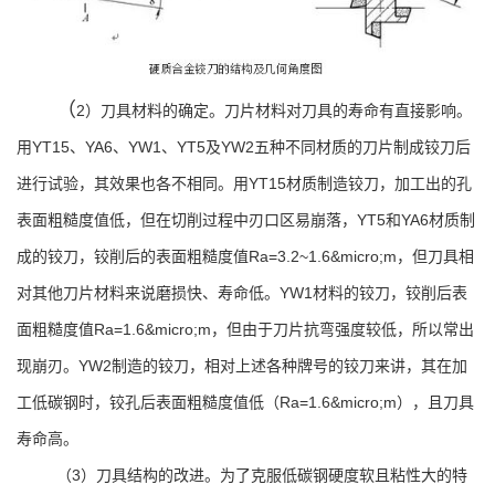
（
2）刀具材料的确定。刀片材料对刀具的寿命有直接影响。
用YT15、YA6、YW1、YT5及YW2五种不同材质的刀片制成铰刀后
进行试验，其效果也各不相同。用YT15材质制造铰刀，加工出的孔
表面粗糙度值低，但在切削过程中刃口区易崩落，YT5和YA6材质制
成的铰刀，铰削后的表面粗糙度值Ra=3.2~1.6&micro;m，但刀具相
对其他刀片材料来说磨损快、寿命低。YW1材料的铰刀，铰削后表
面粗糙度值Ra=1.6&micro;m，但由于刀片抗弯强度较低，所以常出
现崩刃。YW2制造的铰刀，相对上述各种牌号的铰刀来讲，其在加
工低碳钢时，铰孔后表面粗糙度值低（Ra=1.6&micro;m），且刀具
寿命高。
（3）刀具结构的改进。为了克服低碳钢硬度软且粘性大的特