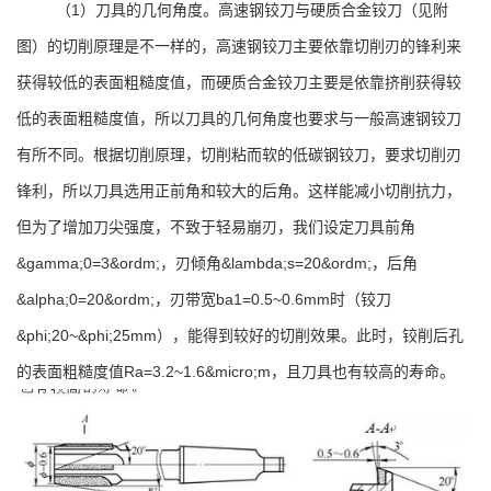
（1）刀具的几何角度。高速钢铰刀与硬质合金铰刀（见附
图）的切削原理是不一样的，高速钢铰刀主要依靠切削刃的锋利来
获得较低的表面粗糙度值，而硬质合金铰刀主要是依靠挤削获得较
低的表面粗糙度值，所以刀具的几何角度也要求与一般高速钢铰刀
有所不同。根据切削原理，切削粘而软的低碳钢铰刀，要求切削刃
锋利，所以刀具选用正前角和较大的后角。这样能减小切削抗力，
但为了增加刀尖强度，不致于轻易崩刃，我们设定刀具前角
&gamma;0=3&ordm;，刃倾角&lambda;s=20&ordm;，后角
&alpha;0=20&ordm;，刃带宽ba1=0.5~0.6mm时（铰刀
&phi;20~&phi;25mm），能得到较好的切削效果。此时，铰削后孔
的表面粗糙度值Ra=3.2~1.6&micro;m，且刀具也有较高的寿命。