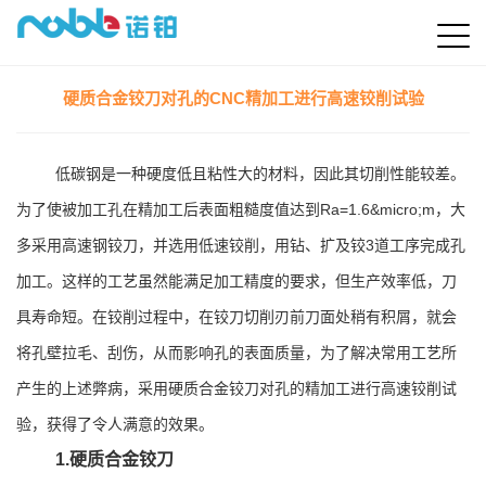
硬质合金铰刀对孔的CNC精加工进行高速铰削试验
低碳钢是一种硬度低且粘性大的材料，因此其切削性能较差。
为了使被加工孔在精加工后表面粗糙度值达到Ra=1.6&micro;m，大
多采用高速钢铰刀，并选用低速铰削，用钻、扩及铰3道工序完成孔
加工。这样的工艺虽然能满足加工精度的要求，但生产效率低，刀
具寿命短。在铰削过程中，在铰刀切削刃前刀面处稍有积屑，就会
将孔壁拉毛、刮伤，从而影响孔的表面质量，为了解决常用工艺所
产生的上述弊病，采用硬质合金铰刀对孔的精加工进行高速铰削试
验，获得了令人满意的效果。
1.硬质合金铰刀