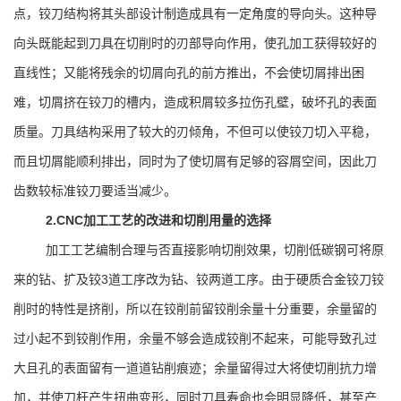
点，铰刀结构将其头部设计制造成具有一定角度的导向头。这种导
向头既能起到刀具在切削时的刃部导向作用，使孔加工获得较好的
直线性；又能将残余的切屑向孔的前方推出，不会使切屑排出困
难，切屑挤在铰刀的槽内，造成积屑较多拉伤孔壁，破坏孔的表面
质量。刀具结构采用了较大的刃倾角，不但可以使铰刀切入平稳，
而且切屑能顺利排出，同时为了使切屑有足够的容屑空间，因此刀
齿数较标准铰刀要适当减少。
2.
CNC加工
工艺的改进和切削用量的选择
加工工艺编制合理与否直接影响切削效果，切削低碳钢可将原
来的钻、扩及铰3道工序改为钻、铰两道工序。由于硬质合金铰刀铰
削时的特性是挤削，所以在铰削前留铰削余量十分重要，余量留的
过小起不到铰削作用，余量不够会造成铰削不起来，可能导致孔过
大且孔的表面留有一道道钻削痕迹；余量留得过大将使切削抗力增
加，并使刀杆产生扭曲变形，同时刀具寿命也会明显降低，甚至产